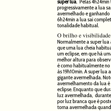
super lua
. Pelas 4h24min t
progressivamente a lua s
avermelhado e ganhando o 
6h24min a lua sai compl
tonalidade habitual.
O brilho e visibilidad
Normalmente a super lua 
que uma lua cheia habitua
um eclipse, em que há um
melhor altura para observ
é como habitualmente no 
às 19h10min. A super lua
gigante avermelhada. Not
avermelhamento da lua é 
eclipse. Enquanto que dura
luz avermelhada, durante
por luz branca que é poste
torna avermelhada quando