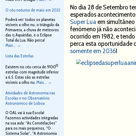
No dia 28 de Setembro te
O céu noturno de maio em 2022
esperados acontecimentos
Poderá ver: todos os planetas
Super Lua
em simultâneo 
visíveis a olho nu, o triângulo da
fenómeno já não acontecia
Primavera, a chuva de meteoros
ocorrido em 1982, e tendo
das η Aquáridas, e o Eclipse
Total da Lua. Não perca!
perca esta oportunidade d
Mais...
→
somente em 2036
!
Lista das Estrelas
[1]
Existem no céu cerca de 9100
estrelas com magnitude inferior
a 6,5. Estas são as estrelas
visíveis a olho nu.
Mais...
→
Atividades de Astronomia nas
Escolas e no Observatório
Astronómico de Lisboa
O OAL vai à sua Escola!
Fazemos actividades integradas
na sua aula: “As Constelações”
para os mais pequenos, “O
Sistema Solar”, “A Astronomia