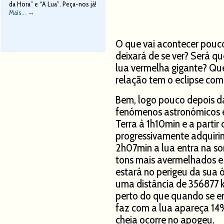
da Hora” e “A Lua”. Peça-nos já!
Mais...
→
O que vai acontecer pouco
deixará de se ver? Será 
lua vermelha gigante? Que
relação tem o eclipse com
Bem, logo pouco depois d
fenómenos astronómicos e
Terra à 1h10min e a partir
progressivamente adquirin
2h07min a lua entra na s
tons mais avermelhados e
estará no perigeu da sua ó
uma distância de 356877 
perto do que quando se e
faz com a lua apareça 14
cheia ocorre no apogeu.