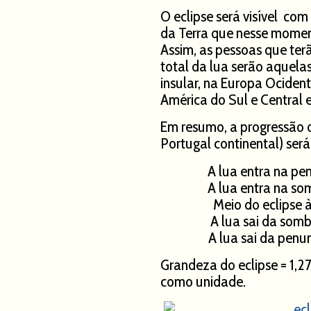
O eclipse será visível co
da Terra que nesse momen
Assim, as pessoas que ter
total da lua serão aquela
insular, na Europa Ociden
América do Sul e Central e
Em resumo, a progressão d
Portugal continental) será
A lua entra na p
A lua entra na s
Meio do eclips
A lua sai da so
A lua sai da pe
Grandeza do eclipse = 1,2
como unidade.