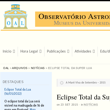
Observatório Astro
Museus da Universid
Início
Hora Legal
Publicações
Atividades
Edu/d
OAL
>
ARQUIVOS
>
NOTÍCIAS
> ECLIPSE TOTAL DA SUPER LUA
DESTAQUES
A Maré Viva de Setembro – 2015
Eclipse Total da Lua
(16/05/2022)
Eclipse Total da S
O eclipse total da Lua será
on
23 SET 2015
·
in
NOTÍCIAS
visível na madrugada de 16 de
maio em Portugal.
Mais...
→