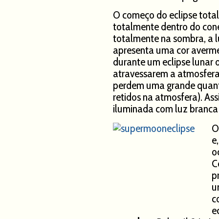
O começo do eclipse total
totalmente dentro do con
totalmente na sombra, a lu
apresenta uma cor averme
durante um eclipse lunar o
atravessarem a atmosfera 
perdem uma grande quanti
retidos na atmosfera). Ass
iluminada com luz branca
O
e
o
C
p
u
c
e