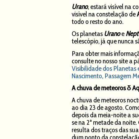
Urano
, estará visível na 
visível na constelação de
todo o resto do ano.
Os planetas
Urano
e
Nept
telescópio, já que nunca s
Para obter mais informaçã
consulte no nosso site a 
Visibilidade dos Planetas
Nascimento, Passagem Mer
A chuva de meteoros
δ Aq
A chuva de meteoros noctu
ao dia 23 de agosto. Com
depois da meia-noite a su
se na 2ª metade da noite
resulta dos traços das sua
dum ponto da constelação 