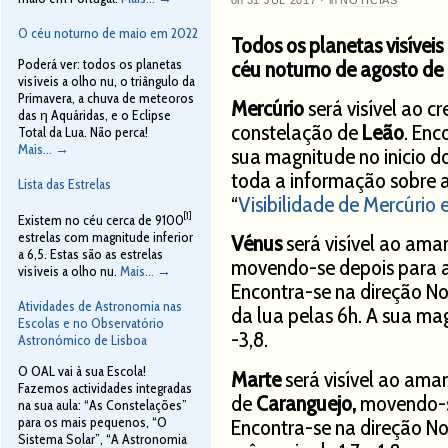
O céu noturno de maio em 2022
Todos os planetas visívei
Poderá ver: todos os planetas
céu noturno de agosto de
visíveis a olho nu, o triângulo da
Primavera, a chuva de meteoros
Mercúrio
será visível ao cr
das η Aquáridas, e o Eclipse
constelação de
Leão
. Enc
Total da Lua. Não perca!
Mais...
→
sua magnitude no inicio do
toda a informação sobre a
Lista das Estrelas
“
Visibilidade de Mercúrio
[1]
Existem no céu cerca de 9100
estrelas com magnitude inferior
Vénus
será visível ao am
a 6,5. Estas são as estrelas
movendo-se depois para a
visíveis a olho nu.
Mais...
→
Encontra-se na direção No
Atividades de Astronomia nas
da lua pelas 6h. A sua ma
Escolas e no Observatório
-3,8.
Astronómico de Lisboa
O OAL vai à sua Escola!
Marte
será visível ao ama
Fazemos actividades integradas
de
Caranguejo
,
movendo-s
na sua aula: “As Constelações”
para os mais pequenos, “O
Encontra-se na direção N
Sistema Solar”, “A Astronomia