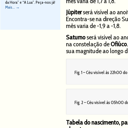
mês varia de 1,7 a 1,8.
da Hora” e “A Lua”. Peça-nos já!
Mais...
→
Júpiter
será visível ao ano
Encontra-se na direção S
mês varia de -1,9 a -1,8.
Saturno
será visível ao an
na constelação de
Ofiúco
sua magnitude ao longo do
Fig. 1 – Céu visível às 22h00 d
Fig. 2 – Céu visível às 05h00 
Tabela do nascimento, pa