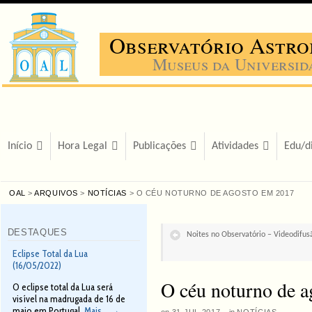
Observatório Astro
Museus da Universid
Início
Hora Legal
Publicações
Atividades
Edu/d
OAL
>
ARQUIVOS
>
NOTÍCIAS
> O CÉU NOTURNO DE AGOSTO EM 2017
DESTAQUES
Noites no Observatório – Videodifusã
Eclipse Total da Lua
(16/05/2022)
O céu noturno de 
O eclipse total da Lua será
visível na madrugada de 16 de
maio em Portugal.
Mais...
→
on
31 JUL 2017
·
in
NOTÍCIAS